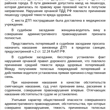
районов города. В пути движения допустила наезд на пешехода,
которая двигалась по правому краю проезжей части в попутном
направлении. Нарушение орчанкой ПДД РФ повлекло причинение
пешеходу средней тяжести вреда здоровью.
С места ДТП пострадавшая была доставлена в медицинское
учреждение.
В судебном заседании женщина-водитель вину в
совершении административного правонарушения признала
полностью.
Представитель потерпевшей в судебном заседании просила
назначить наказание виновнице ДТП в пределах санкции,
предусмотренной ч.2 ст. 12.24 КоАП РФ.
В судебном заседании, бесспорно установлен факт
нарушения орчанкой правил дорожного движения, что повлекло
причинение средней тяжести вреда здоровью потерпевшей.
Между получением телесных повреждений потерпевшей и
действиями водителя установлена прямая причинно-следственная
связь.
При назначении наказания в качестве обстоятельств
смягчающих наказание, суд учел признание вины, раскаяние в
содеянном, совершение правонарушения впервые. Отягчающих
наказание обстоятельств судом не установлено.
Учитывая характер общественной опасности совершенного
административного правонарушения, обстоятельства, при которых
совершено правонарушение, тяжесть причиненных телесных