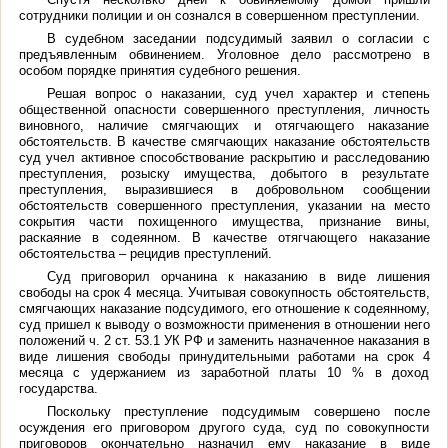
сотрудники полиции и он сознался в совершенном преступлении.
В судебном заседании подсудимый заявил о согласии с
предъявленным обвинением. Уголовное дело рассмотрено в
особом порядке принятия судебного решения.
Решая вопрос о наказании, суд учел характер и степень
общественной опасности совершенного преступления, личность
виновного, наличие смягчающих и отягчающего наказание
обстоятельств
. В качестве смягчающих наказание обстоятельств
суд учел активное способствование раскрытию и расследованию
преступления, розыску имущества, добытого в результате
преступления, выразившиеся в добровольном сообщении
обстоятельств совершенного преступления, указании на место
сокрытия части похищенного имущества, признание вины,
раскаяние в содеянном. В качестве отягчающего наказание
обстоятельства – рецидив преступлений.
Суд приговорил орчанина к наказанию в виде лишения
свободы на срок 4 месяца. Учитывая совокупность обстоятельств,
смягчающих наказание подсудимого, его отношение к содеянному,
суд пришел к выводу о возможности применения в отношении него
положений ч. 2 ст. 53.1 УК РФ и заменить назначенное наказания в
виде лишения свободы принудительными работами на срок 4
месяца с удержанием из заработной платы 10 % в доход
государства.
Поскольку преступление подсудимым совершено после
осуждения его приговором другого суда, суд по совокупности
приговоров окончательно назначил ему наказание в виде