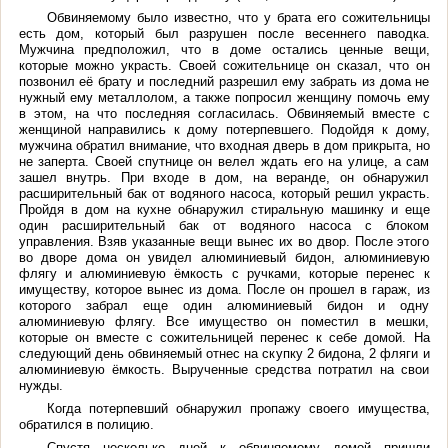
Обвиняемому было известно, что у брата его сожительницы
есть дом, который был разрушен после весеннего паводка.
Мужчина предположил, что в доме остались ценные вещи,
которые можно украсть. Своей сожительнице он сказал, что он
позвонил её брату и последний разрешил ему забрать из дома не
нужный ему металлолом, а также попросил женщину помочь ему
в этом, на что последняя согласилась. Обвиняемый вместе с
женщиной направились к дому потерпевшего. Подойдя к дому,
мужчина обратил внимание, что входная дверь в дом прикрыта, но
не заперта. Своей спутнице он велел ждать его на улице, а сам
зашел внутрь. При входе в дом, на веранде, он обнаружил
расширительный бак от водяного насоса, который решил украсть.
Пройдя в дом на кухне обнаружил стиральную машинку и еще
один расширительный бак от водяного насоса с блоком
управления. Взяв указанные вещи вынес их во двор. После этого
во дворе дома он увидел алюминиевый бидон, алюминиевую
флягу и алюминиевую ёмкость с ручками, которые перенес к
имуществу, которое вынес из дома. После он прошел в гараж, из
которого забрал еще один алюминиевый бидон и одну
алюминиевую флягу. Все имущество он поместил в мешки,
которые он вместе с сожительницей перенес к себе домой. На
следующий день обвиняемый отнес на скупку 2 бидона, 2 фляги и
алюминиевую ёмкость. Вырученные средства потратил на свои
нужды.
Когда потерпевший обнаружил пропажу своего имущества,
обратился в полицию.
Спустя несколько дней к обвиняемому домой пришли