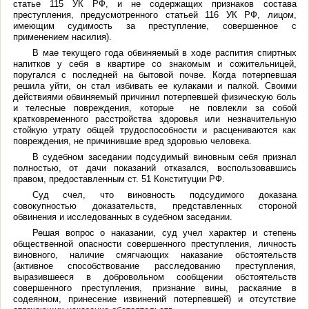
статье 115 УК РФ, и не содержащих признаков состава
преступления, предусмотренного статьей 116 УК РФ, лицом,
имеющим судимость за преступление, совершенное с
применением насилия).
В мае текущего года обвиняемый в ходе распития спиртных
напитков у себя в квартире со знакомым и сожительницей,
поругался с последней на бытовой почве. Когда потерпевшая
решила уйти, он стал избивать ее кулаками и палкой. Своими
действиями обвиняемый причинил потерпевшей физическую боль
и телесные повреждения, которые не повлекли за собой
кратковременного расстройства здоровья или незначительную
стойкую утрату общей трудоспособности и расцениваются как
повреждения, не причинившие вред здоровью человека.
В судебном заседании подсудимый виновным себя признал
полностью, от дачи показаний отказался, воспользовавшись
правом, предоставленным ст. 51 Конституции РФ.
Суд счел, что виновность подсудимого доказана
совокупностью доказательств, представленных стороной
обвинения и исследованных в судебном заседании.
Решая вопрос о наказании, суд учел характер и степень
общественной опасности совершенного преступления, личность
виновного, наличие смягчающих наказание обстоятельств
(активное способствование расследованию преступления,
выразившееся в добровольном сообщении обстоятельств
совершенного преступления, признание вины, раскаяние в
содеянном, принесение извинений потерпевшей) и отсутствие