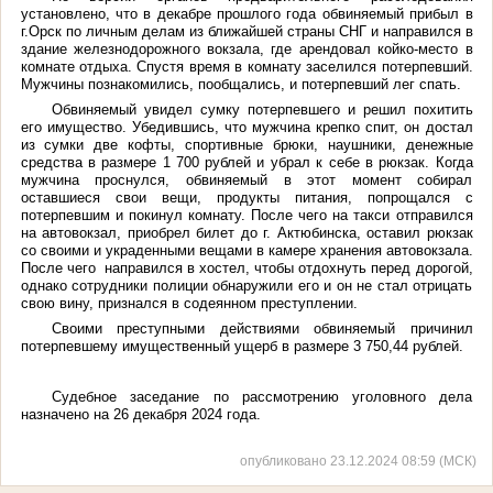
установлено, что в декабре прошлого года обвиняемый прибыл в
г.Орск по личным делам из ближайшей страны СНГ и направился в
здание железнодорожного вокзала, где арендовал койко-место в
комнате отдыха. Спустя время в комнату заселился потерпевший.
Мужчины познакомились, пообщались, и потерпевший лег спать.
Обвиняемый увидел сумку потерпевшего и решил похитить
его имущество. Убедившись, что мужчина крепко спит, он достал
из сумки две кофты, спортивные брюки, наушники, денежные
средства в размере 1 700 рублей и убрал к себе в рюкзак. Когда
мужчина проснулся, обвиняемый в этот момент собирал
оставшиеся свои вещи, продукты питания, попрощался с
потерпевшим и покинул комнату. После чего на такси отправился
на автовокзал, приобрел билет до г. Актюбинска, оставил рюкзак
со своими и украденными вещами в камере хранения автовокзала.
После чего направился в хостел, чтобы отдохнуть перед дорогой,
однако сотрудники полиции обнаружили его и он не стал отрицать
свою вину, признался в содеянном преступлении.
Своими преступными действиями обвиняемый причинил
потерпевшему имущественный ущерб в размере 3 750,44 рублей.
Судебное заседание по рассмотрению уголовного дела
назначено на 26 декабря 2024 года.
опубликовано 23.12.2024 08:59 (МСК)