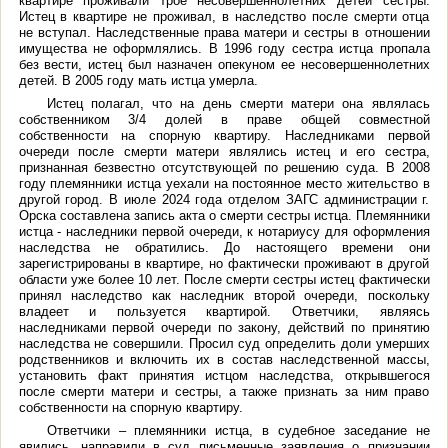
квартире проживали трое несовершеннолетних детей сестры.
Истец в квартире не проживал, в наследство после смерти отца
не вступал. Наследственные права матери и сестры в отношении
имущества не оформлялись. В 1996 году сестра истца пропала
без вести, истец был назначен опекуном ее несовершеннолетних
детей. В 2005 году мать истца умерла.
Истец полагал, что на день смерти матери она являлась
собственником 3/4 долей в праве общей совместной
собственности на спорную квартиру. Наследниками первой
очереди после смерти матери являлись истец и его сестра,
признанная безвестно отсутствующей по решению суда. В 2008
году племянники истца уехали на постоянное место жительство в
другой город. В июле 2024 года отделом ЗАГС администрации г.
Орска составлена запись акта о смерти сестры истца. Племянники
истца - наследники первой очереди, к нотариусу для оформления
наследства не обратились. До настоящего времени они
зарегистрированы в квартире, но фактически проживают в другой
области уже более 10 лет. После смерти сестры истец фактически
принял наследство как наследник второй очереди, поскольку
владеет и пользуется квартирой. Ответчики, являясь
наследниками первой очереди по закону, действий по принятию
наследства не совершили. Просил суд определить доли умерших
родственников и включить их в состав наследственной массы,
установить факт принятия истцом наследства, открывшегося
после смерти матери и сестры, а также признать за ним право
собственности на спорную квартиру.
Ответчики – племянники истца, в судебное заседание не
явились, направили в суд письменные заявления о признании