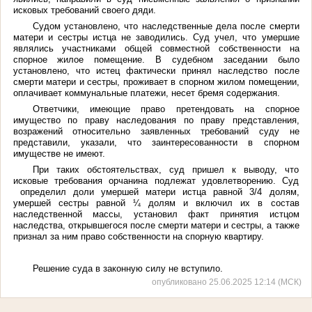
исковых требований своего дяди.
Судом установлено, что наследственные дела после смерти
матери и сестры истца не заводились. Суд учел, что умершие
являлись участниками общей совместной собственности на
спорное жилое помещение. В судебном заседании было
установлено, что истец фактически принял наследство после
смерти матери и сестры, проживает в спорном жилом помещении,
оплачивает коммунальные платежи, несет бремя содержания.
Ответчики, имеющие право претендовать на спорное
имущество по праву наследования по праву представления,
возражений относительно заявленных требований суду не
представили, указали, что заинтересованности в спорном
имуществе не имеют.
При таких обстоятельствах, суд пришел к выводу, что
исковые требования орчанина подлежат удовлетворению. Суд
определил доли умершей матери истца равной 3/4 долям,
умершей сестры равной ¼ долям и включил их в состав
наследственной массы, установил факт принятия истцом
наследства, открывшегося после смерти матери и сестры, а также
признал за ним право собственности на спорную квартиру.
Решение суда в законную силу не вступило.
опубликовано 25.06.2025 12:14 (МСК)