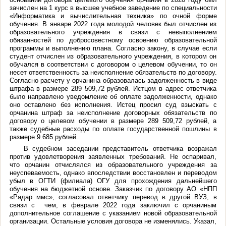
зачислен на 1 курс в высшее учебное заведение по специальности
«Информатика и вычислительная техника» по очной форме
обучения. В январе 2022 года молодой человек был отчислен из
образовательного учреждения в связи с невыполнением
обязанностей по добросовестному освоению образовательной
программы и выполнению плана. Согласно закону, в случае если
студент отчислен из образовательного учреждения, в котором он
обучался в соответствии с договором о целевом обучении, то он
несет ответственность за неисполнение обязательств по договору.
Согласно расчету у орчанина образовалась задолженность в виде
штрафа в размере 289 509,72 рублей. Истцом в адрес ответчика
было направлено уведомление об оплате задолженности, однако
оно оставлено без исполнения. Истец просил суд взыскать с
орчанина штраф за неисполнение договорных обязательств по
договору о целевом обучении в размере 289 509,72 рублей, а
также судебные расходы по оплате государственной пошлины в
размере 9 685 рублей.
В судебном заседании представитель ответчика возражал
против удовлетворения заявленных требований. Не оспаривал,
что орчанин отчислялся из образовательного учреждения за
неуспеваемость, однако впоследствии восстановлен и переводом
убыл в ОГТИ (филиала) ОГУ для прохождения дальнейшего
обучения на бюджетной основе. Заказчик по договору АО «НПП
«Радар ммс», согласовал ответчику перевод в другой ВУЗ, в
связи с чем, в феврале 2022 года заключил с орчаниным
дополнительное соглашение с указанием новой образовательной
организации. Остальные условия договора не изменялись. Указал,