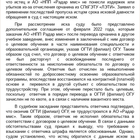
что истец и АО «НПП «Радар ммс» не понесли издержек или
убытков из-за отчисления орчанина из СПбГЭТУ «ЛЭТИ». Заявил о
применении последствий пропуска истцом срока исковой давности
обращения в суд с настоящим иском.
При рассмотрении иска суду было представлено
дополнительное соглашение от февраля 2022 года, которым
заказчик АО «НПП Радар ммс» после перевода орчанина в другое
учебное заведение, внес изменения в заключенный с ним договор
о целевом обучении в части наименования специальности и
образовательной организации, указав ОГТИ (филиал) ОГУ. Таким
образом суд счел, что
договор о целевом обучении с ответчиком
не был расторгнут с освобождением последнего от
ответственности за неисполнение обязательств по договору о
целевом обучении. Ответчик был отчислен за невыполнение
обязанностей по добросовестному освоению образовательной
программы, впоследствии восстановился на контрактной (платной)
основе и перевелся в другой субъект с обязательством по
трудоустройству. При этом, обучение перестало быть целевым,
поскольку ответчик в порядке перевода в ОГТИ (филиал) ОГУ
зачислен не по квоте, а в связи с наличием вакантного места.
В судебном заседании представитель ответчика подтвердил,
что окончив ОГТИ (филиал) ОГУ, не трудоустроился в АО «Радар
ммс». Таким образом, ответчик не исполнил обязательства в
соответствии с договором о целевом обучении. В связи с данными
обстоятельствами суд пришел к выводу, что требование о
взыскании с ответчика штрафа является обоснованным. Однако,
судом установлено, что истец обратился с данным иском за