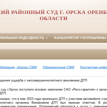
ИЙ РАЙОННЫЙ СУД Г. ОРСКА ОРЕН
ОБЛАСТИ
РИАЛЬНАЯ ПОДСУДНОСТЬ
КАЛЬКУЛЯТОР ГОСПОШЛИНЫ
убликации, обзоры СМИ
Официальные СМИ
Контактная инф
ещения ущерба с несовершеннолетнего виновника ДТП
 суд г.Орска поступило исковое заявление САО «Ресо-гарантия» к орч
 ДТП.
казано, что в мае 2023 года произошло ДТП с участием автомобиля стр
нолетнего орчанина Виновником ДТП был признан ответчик. В ре
ханические повреждения. Потерпевший обратился к истцу с заявлен