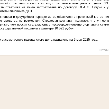
лучай страховым и выплатил ему страховое возмещение в сумме 323
ость ответчика не была застрахована по договору ОСАГО. Судом к у
ители виновника ДТП.
я спора в досудебном порядке истец обратился с претензией к ответчик
е средства не возместил. Страховая компания полагает, что у нее в
 связи с чем просит суд взыскать с несовершеннолетнего орчанина сумм
государственной пошлины в размере 10 591 рубля.
 рассмотрению гражданского дела назначено на 6 мая 2025 года.
опубли