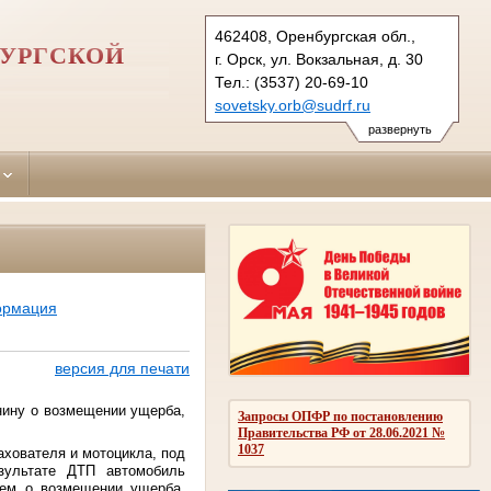
462408, Оренбургская обл.,
БУРГСКОЙ
г. Орск, ул. Вокзальная, д. 30
Тел.: (3537) 20-69-10
sovetsky.orb@sudrf.ru
развернуть
ормация
версия для печати
анину
о возмещении ущерба,
Запросы ОПФР по постановлению
Правительства РФ от 28.06.2021 №
1037
ахователя и мотоцикла, под
зультате ДТП автомобиль
ием о возмещении ущерба,