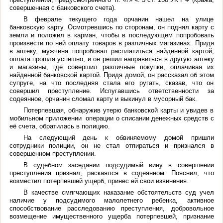
совершенная с банковского счета).
В феврале текущего года орчанин нашел на улице
банковскую карту. Осмотревшись по сторонам, он поднял карту с
земли и положил в карман, чтобы в последующем попробовать
произвести по ней оплату товаров в различных магазинах. Придя
в аптеку, мужчина попробовал расплатиться найденной картой,
оплата прошла успешно, и он решил направиться в другую аптеку
и магазины, где совершил различные покупки, оплачивая их
найденной банковской картой. Придя домой, он рассказал об этом
супруге, на что последняя стала его ругать, сказав, что он
совершил преступление. Испугавшись ответственности за
содеянное, орчанин сломал карту и выкинул в мусорный бак.
Потерпевшая, обнаружив утерю банковской карты и увидев в
мобильном приложении операции о списании денежных средств с
её счета, обратилась в полицию.
На следующий день к обвиняемому домой пришли
сотрудники полиции, он не стал отпираться и признался в
совершенном преступлении.
В судебном заседании подсудимый вину в совершении
преступления признал, раскаялся в содеянном. Пояснил, что
возместил потерпевшей ущерб, принес ей свои извинения.
В качестве смягчающих наказание обстоятельств суд учел
наличие у подсудимого малолетнего ребенка, активное
способствование расследованию преступления, добровольное
возмещение имущественного ущерба потерпевшей, признание