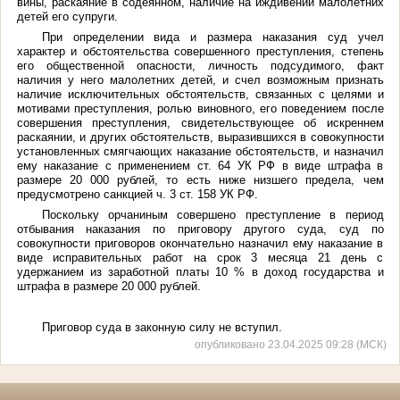
вины, раскаяние в содеянном, наличие на иждивении малолетних
детей его супруги.
При определении вида и размера наказания суд учел
характер и обстоятельства совершенного преступления, степень
его общественной опасности, личность подсудимого, факт
наличия у него малолетних детей, и счел возможным признать
наличие исключительных обстоятельств, связанных с целями и
мотивами преступления, ролью виновного, его поведением после
совершения преступления, свидетельствующее об искреннем
раскаянии, и других обстоятельств, выразившихся в совокупности
установленных смягчающих наказание обстоятельств, и назначил
ему наказание с применением ст. 64 УК РФ в виде штрафа в
размере 20 000 рублей, то есть ниже низшего предела, чем
предусмотрено санкцией ч. 3 ст. 158 УК РФ.
Поскольку орчаниным совершено преступление в период
отбывания наказания по приговору другого суда, суд по
совокупности приговоров окончательно назначил ему наказание в
виде исправительных работ на срок 3 месяца 21 день с
удержанием из заработной платы 10 % в доход государства и
штрафа в размере 20 000 рублей.
Приговор суда в законную силу не вступил.
опубликовано 23.04.2025 09:28 (МСК)