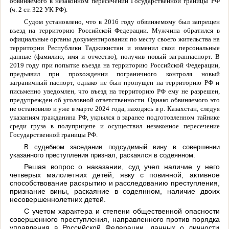
обвиняемого в незаконном пересечении Государственной границы РФ
(ч. 2 ст. 322 УК РФ).
Судом установлено, что в 2016 году обвиняемому был запрещен
въезд на территорию Российской Федерации. Мужчина обратился в
официальные органы документирования по месту своего жительства на
территории Республики Таджикистан и изменил свои персональные
данные (фамилию, имя и отчество), получив новый загранпаспорт. В
2019 году при попытке въезда на территорию Российской Федерации,
предъявил при прохождении пограничного контроля новый
заграничный паспорт, однако не был пропущен на территорию РФ и
письменно уведомлен, что въезд на территорию РФ ему не разрешен,
предупрежден об уголовной ответственности. Однако обвиняемого это
не остановило и уже в марте 2024 года, находясь в р. Казахстан, следуя
указаниям гражданина РФ, укрылся в заранее подготовленном тайнике
среди груза в полуприцепе и осуществил незаконное пересечение
Государственной границы РФ.
В судебном заседании подсудимый вину в совершении
указанного преступления признал, раскаялся в содеянном.
Решая вопрос о наказании, суд учел наличие у него
четверых малолетних детей, явку с повинной, активное
способствование раскрытию и расследованию преступления,
признание вины, раскаяние в содеянном, наличие двоих
несовершеннолетних детей.
С учетом характера и степени общественной опасности
совершенного преступления, направленного против порядка
управления в Российской Федерации, данных о личности