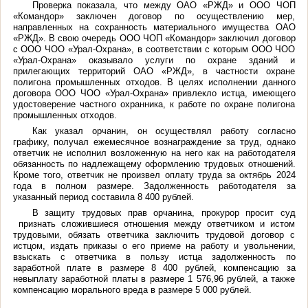
Проверка показала, что между ОАО «РЖД» и ООО ЧОП
«Командор» заключен договор по осуществлению мер,
направленных на сохранность материального имущества ОАО
«РЖД». В свою очередь ООО ЧОП «Командор» заключил договор
с ООО ЧОО «Урал-Охрана», в соответствии с которым ООО ЧОО
«Урал-Охрана» оказывало услуги по охране зданий и
прилегающих территорий ОАО «РЖД», в частности охране
полигона промышленных отходов. В целях исполнении данного
договора ООО ЧОО «Урал-Охрана» привлекло истца, имеющего
удостоверение частного охранника, к работе по охране полигона
промышленных отходов.
Как указал орчанин, он осуществлял работу согласно
графику, получал ежемесячное вознаграждение за труд, однако
ответчик не исполнил возложенную на него как на работодателя
обязанность по надлежащему оформлению трудовых отношений.
Кроме того, ответчик не произвел оплату труда за октябрь 2024
года в полном размере. Задолженность работодателя за
указанный период составила 8 400 рублей.
В защиту трудовых прав орчанина, прокурор просит суд
признать сложившиеся отношения между ответчиком и истом
трудовыми, обязать ответчика заключить трудовой договор с
истцом, издать приказы о его приеме на работу и увольнении,
взыскать с ответчика в пользу истца задолженность по
заработной плате в размере 8 400 рублей, компенсацию за
невыплату заработной платы в размере 1 576,96 рублей, а также
компенсацию морального вреда в размере 5 000 рублей.