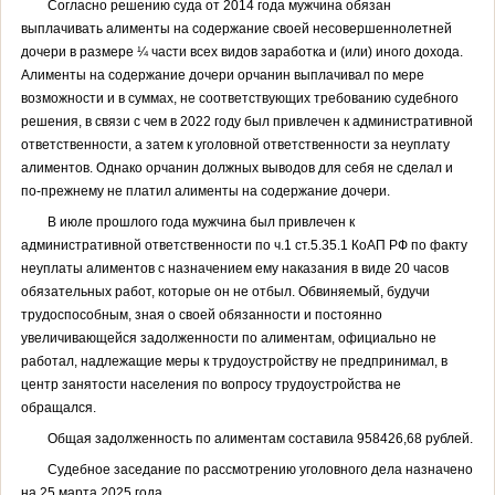
Согласно решению суда от 2014 года мужчина обязан
выплачивать алименты на содержание своей несовершеннолетней
дочери в размере ¼ части всех видов заработка и (или) иного дохода.
Алименты на содержание дочери орчанин выплачивал по мере
возможности и в суммах, не соответствующих требованию судебного
решения, в связи с чем в 2022 году был привлечен к административной
ответственности, а затем к уголовной ответственности за неуплату
алиментов. Однако орчанин должных выводов для себя не сделал и
по-прежнему не платил алименты на содержание дочери.
В июле прошлого года мужчина был привлечен к
административной ответственности по ч.1 ст.5.35.1 КоАП РФ по факту
неуплаты алиментов с назначением ему наказания в виде 20 часов
обязательных работ, которые он не отбыл. Обвиняемый, будучи
трудоспособным, зная о своей обязанности и постоянно
увеличивающейся задолженности по алиментам, официально не
работал, надлежащие меры к трудоустройству не предпринимал, в
центр занятости населения по вопросу трудоустройства не
обращался.
Общая задолженность по алиментам составила 958426,68 рублей.
Судебное заседание по рассмотрению уголовного дела назначено
на 25 марта 2025 года.