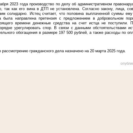
абря 2023 года производство по делу об административном правонару
, так как его вина в ДТП не установлена. Согласно закону, лица, со
шим солидарно. Истец считает, что половина выплаченной суммы ему
а была направлена претензия с предложением в добровольном пор
тоящего времени денежные средства на счет истца не поступили. П
орядке урегулировать спор. В связи с данными обстоятельствами ис
тельного обогащения в размере 197 500 рублей, а также расходы по оп
 рассмотрению гражданского дела назначено на 20 марта 2025 года.
опубли