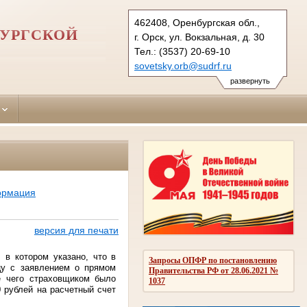
462408, Оренбургская обл.,
БУРГСКОЙ
г. Орск, ул. Вокзальная, д. 30
Тел.: (3537) 20-69-10
sovetsky.orb@sudrf.ru
развернуть
ормация
версия для печати
 в котором указано, что в
Запросы ОПФР по постановлению
цу с заявлением о прямом
Правительства РФ от 28.06.2021 №
е чего страховщиком было
1037
 рублей на расчетный счет