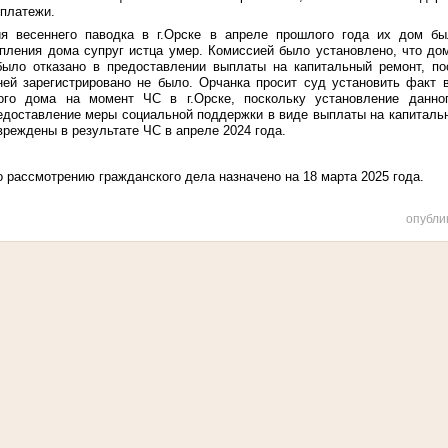
платежи.
я весеннего паводка в г.Орске в апреле прошлого года их дом бы
опления дома супруг истца умер. Комиссией было установлено, что до
было отказано в предоставлении выплаты на капитальный ремонт, п
ней зарегистрировано не было. Орчанка просит суд установить факт 
ого дома на момент ЧС в г.Орске, поскольку установление данн
редоставление меры социальной поддержки в виде выплаты на капитальн
реждены в результате ЧС в апреле 2024 года.
 рассмотрению гражданского дела назначено на 18 марта 2025 года.
опубли