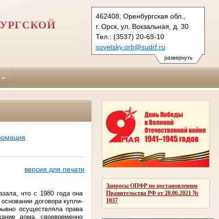
462408, Оренбургская обл.,
БУРГСКОЙ
г. Орск, ул. Вокзальная, д. 30
Тел.: (3537) 20-69-10
sovetsky.orb@sudrf.ru
развернуть
ормация
версия для печати
Запросы ОПФР по постановлению
азала, что с 1980 года она
Правительства РФ от 28.06.2021 №
1037
основании договора купли-
ерывно осуществляла права
жание дома, своевременно