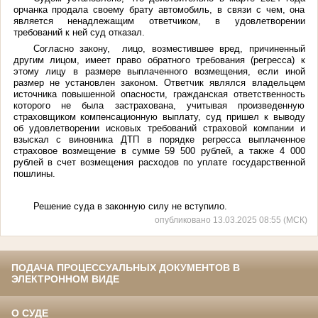
орчанка продала своему брату автомобиль, в связи с чем, она
является ненадлежащим ответчиком, в удовлетворении
требований к ней суд отказал.
Согласно закону, лицо, возместившее вред, причиненный
другим лицом, имеет право обратного требования (регресса) к
этому лицу в размере выплаченного возмещения, если иной
размер не установлен законом. Ответчик являлся владельцем
источника повышенной опасности, гражданская ответственность
которого не была застрахована, учитывая произведенную
страховщиком компенсационную выплату, суд пришел к выводу
об удовлетворении исковых требований страховой компании и
взыскал с виновника ДТП в порядке регресса выплаченное
страховое возмещение в сумме 59 500 рублей, а также 4 000
рублей в счет возмещения расходов по уплате государственной
пошлины.
Решение суда в законную силу не вступило.
опубликовано 13.03.2025 08:55 (МСК)
ПОДАЧА ПРОЦЕССУАЛЬНЫХ ДОКУМЕНТОВ В
ЭЛЕКТРОННОМ ВИДЕ
О СУДЕ