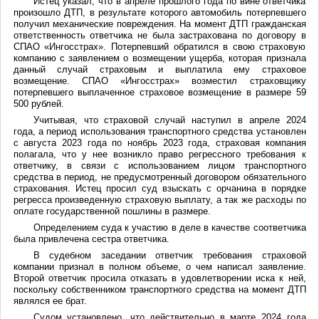
Истец указал, что в апреле прошлого года по вине ответчика
произошло ДТП, в результате которого автомобиль потерпевшего
получил механические повреждения. На момент ДТП гражданская
ответственность ответчика не была застрахована по договору в
СПАО «Ингосстрах». Потерпевший обратился в свою страховую
компанию с заявлением о возмещении ущерба, которая признала
данный случай страховым и выплатила ему страховое
возмещение. СПАО «Ингосстрах» возместил страховщику
потерпевшего выплаченное страховое возмещение в размере 59
500 рублей.
Учитывая, что страховой случай наступил в апреле 2024
года, а период использования транспортного средства установлен
с августа 2023 года по ноябрь 2023 года, страховая компания
полагала, что у нее возникло право регрессного требования к
ответчику, в связи с использованием лицом транспортного
средства в период, не предусмотренный договором обязательного
страхования. Истец просил суд взыскать с орчанина в порядке
регресса произведенную страховую выплату, а так же расходы по
оплате государственной пошлины в размере.
Определением суда к участию в деле в качестве соответчика
была привлечена сестра ответчика.
В судебном заседании ответчик требования страховой
компании признал в полном объеме, о чем написал заявление.
Второй ответчик просила отказать в удовлетворении иска к ней,
поскольку собственником транспортного средства на момент ДТП
являлся ее брат.
Судом установлено, что действительно в марте 2024 года