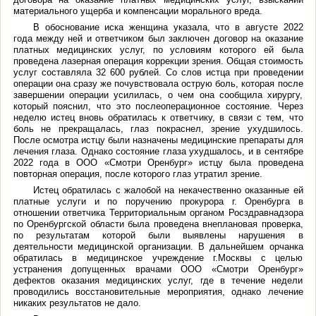
материального ущерба и компенсации морального вреда.
В обоснование иска женщина указала, что в августе 2022
года между ней и ответчиком был заключен договор на оказание
платных медицинских услуг, по условиям которого ей была
проведена лазерная операция коррекции зрения. Общая стоимость
услуг составляла 32 600 рублей. Со слов истца при проведении
операции она сразу же почувствовала острую боль, которая после
завершении операции усилилась, о чем она сообщила хирургу,
который пояснил, что это послеоперационное состояние. Через
неделю истец вновь обратилась к ответчику, в связи с тем, что
боль не прекращалась, глаз покраснел, зрение ухудшилось.
После осмотра истцу были назначены медицинские препараты для
лечения глаза. Однако состояние глаза ухудшалось, и в сентябре
2022 года в ООО «Смотри Оренбург» истцу была проведена
повторная операция, после которого глаз утратил зрение.
Истец обратилась с жалобой на некачественно оказанные ей
платные услуги и по поручению прокурора г. Оренбурга в
отношении ответчика Территориальным органом Росздравнадзора
по Оренбургской области была проведена внеплановая проверка,
по результатам которой были выявлены нарушения в
деятельности медицинской организации. В дальнейшем орчанка
обратилась в медицинское учреждение г.Москвы с целью
устранения допущенных врачами ООО «Смотри Оренбург»
дефектов оказания медицинских услуг, где в течение недели
проводились восстановительные мероприятия, однако лечение
никаких результатов не дало.