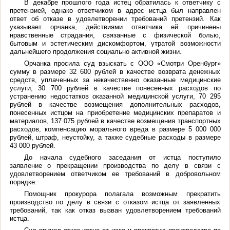
В декабре прошлого года истец обратилась к ответчику с
претензией, однако ответчиком в адрес истца был направлен
ответ об отказе в удовлетворении требований претензий. Как
указывает орчанка, действиями ответчика ей причинены
нравственные страдания, связанные с физической болью,
бытовым и эстетическим дискомфортом, утратой возможности
дальнейшего продолжения социально активной жизни.
Орчанка просила суд взыскать с ООО «Смотри Оренбург»
сумму в размере 32 600 рублей в качестве возврата денежных
средств, уплаченных за некачественно оказанные медицинские
услуги, 30 700 рублей в качестве понесенных расходов по
устранению недостатков оказанной медицинской услуги, 70 295
рублей в качестве возмещения дополнительных расходов,
понесенных истцом на приобретение медицинских препаратов и
материалов, 137 075 рублей в качестве возмещения транспортных
расходов, компенсацию морального вреда в размере 5 000 000
рублей, штраф, неустойку, а также судебные расходы в размере
43 000 рублей.
До начала судебного заседания от истца поступило
заявление о прекращении производства по делу в связи с
удовлетворением ответчиком ее требований в добровольном
порядке.
Помощник прокурора полагала возможным прекратить
производство по делу в связи с отказом истца от заявленных
требований, так как отказ вызван удовлетворением требований
истца.