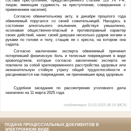
состава преступления, предусмотренного статьей 116 УК РФ,
лицом, имеющим судимость за преступление, совершенное с
применением насилия).
Согласно обвинительному акту, в декабре прошлого года
обвиняемый поругался со своей сожительницей. Находясь в
состоянии алкогольного опьянения, действуя умышленно,
осознавая общественно-опасный и противоправный характер
своих действий, нанес своей девушке несколько ударов ногами и
руками по голове и телу, стащив ее с кресла, на котором она
сидела.
Согласно заключению эксперта обвиняемый причинил
потерпевшей физическую боль и телесные повреждения в виде
кровоподтеков, которые согласно заключению эксперта не
повлекли за собой кратковременного расстройства здоровья или
незначительную стойкую утрату общей трудоспособности и
расцениваются как повреждения, не причинившее вред здоровью.
Судебное заседание по рассмотрению уголовного дела
назначено на 11 марта 2025 года.
опубликовано 10.03.2025 08:16 (МСК)
ПОДАЧА ПРОЦЕССУАЛЬНЫХ ДОКУМЕНТОВ В
ЭЛЕКТРОННОМ ВИДЕ