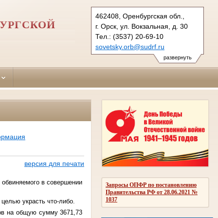
462408, Оренбургская обл.,
БУРГСКОЙ
г. Орск, ул. Вокзальная, д. 30
Тел.: (3537) 20-69-10
sovetsky.orb@sudrf.ru
развернуть
ормация
версия для печати
, обвиняемого в совершении
Запросы ОПФР по постановлению
Правительства РФ от 28.06.2021 №
1037
 целью украсть что-либо.
тов на общую сумму 3671,73