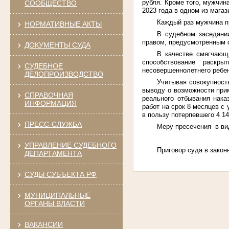
рубля. Кроме того, мужчин
СООБЩЕСТВО
2023 года в одном из мага
Каждый раз мужчина пр
НОРМАТИВНЫЕ АКТЫ
В судебном заседани
правом, предусмотренным с
ДОКУМЕНТЫ СУДА
В качестве смягчающи
способствование раскр
СУДЕБНОЕ
несовершеннолетнего ребен
ДЕЛОПРОИЗВОДСТВО
Учитывая совокупност
выводу о возможности прим
СПРАВОЧНАЯ
реального отбывания нака
ИНФОРМАЦИЯ
работ на срок 8 месяцев с
в пользу потерпевшего 4 1
ПРЕСС-СЛУЖБА
Меру пресечения в вид
УПРАВЛЕНИЕ СУДЕБНОГО
Приговор суда в закон
ДЕПАРТАМЕНТА
СУДЫ СУБЪЕКТА РФ
МУНИЦИПАЛЬНЫЕ
ОРГАНЫ ВЛАСТИ
ВАКАНСИИ