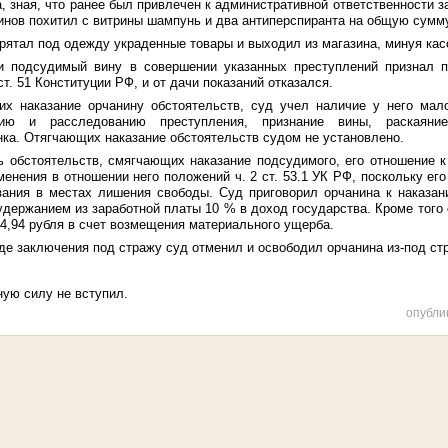
а, зная, что ранее был привлечен к административной ответственности з
зинов похитил с витрины шампунь и два антиперспиранта на общую сумму
ятал под одежду украденные товары и выходил из магазина, минуя кас
и подсудимый вину в совершении указанных преступлений признал п
т. 51 Конституции РФ, и от дачи показаний отказался.
х наказание орчанину обстоятельств, суд учел наличие у него мало
ытию и расследованию преступления, признание вины, раскаяни
ка. Отягчающих наказание обстоятельств судом не установлено.
ь обстоятельств, смягчающих наказание подсудимого, его отношение к
енения в отношении него положений ч. 2 ст. 53.1 УК РФ, поскольку ег
зания в местах лишения свободы. Суд приговорил орчанина к наказа
 удержанием из заработной платы 10 % в доход государства. Кроме того
44,94 рубля в счет возмещения материального ущерба.
е заключения под стражу суд отменил и освободил орчанина из-под стр
ную силу не вступил.
опубли