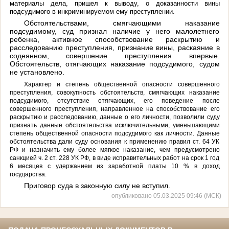
материалы дела, пришел к выводу, о доказанности вины
подсудимого в инкриминируемом ему преступлении.
Обстоятельствами, смягчающими наказание
подсудимому, суд признал наличие у него малолетнего
ребенка, активное способствование раскрытию и
расследованию преступления, признание вины, раскаяние в
содеянном, совершение преступления впервые.
Обстоятельств, отягчающих наказание подсудимого, судом
не установлено.
Ха
рактер и степень общественной опасности совершенного
преступления, совокупность обстоятельств, смягчающих наказание
подсудимого, отсутствие отягчающих, его поведение после
совершенного преступления, направленное на способствование его
раскрытию и расследованию, данные о его личности, позволили суду
признать данные обстоятельства исключительными, уменьшающими
степень общественной опасности подсудимого как личности. Данные
обстоятельства дали суду основания к применению правил ст. 64 УК
РФ и назначить ему более мягкое наказание, чем предусмотрено
санкцией ч. 2 ст. 228 УК РФ, в виде исправительных работ на срок 1 год
6 месяцев с удержанием из заработной платы 10 % в доход
государства.
Приговор суда в законную силу не вступил.
опубликовано 05.03.2025 09:46 (МСК)