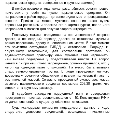
наркотических средств, совершенное в крупном размере).
В ноябре прошлого года, желая расслабиться, орчанин решил
приготовить у себя на кухне наркотическое средство. Он
направился в район города, где ранее видел место произрастания
конопли. Прибыв на место, мужчина наполнил пакет сухим
сорванным растением и положил его в карман куртки, после чего
направился в магазин для покупки второго ингредиента.
Поскольку магазин находился на противоположной стороне
дороги, а пешеходный переход далеко от остановки, мужчина
решил перебежать дорогу в неположенном месте. В этот момент
его заметили сотрудники ГИБДД и остановили. Подойдя к
служебному автомобилю, для составления протокола об
административном правонарушении мужчина стал нервничать,
чем вызвал подозрение у представителей власти. На вопрос
имеется ли при нём что-то запрещенное, орчанин признался, что у
него под одеждой пакет с коноплёй. На место была вызвана
следственно-оперативная группа. В ходе проведения личного
досмотра у орчанина обнаружили и изъяли полимерный пакет с
растительной массой. Согласно проведенной экспертизе, масса
изъятого наркотического средства составила 208,30 грамм, что
относится к крупному размеру.
В судебном заседании подсудимый вину в совершении
преступления признал, воспользовался ст. 51 Конституции РФ и
от дачи пояснений по существу обвинения отказался.
Суд, исследовав показания подсудимого, данные в ходе
следствия, допросив свидетелей, исследовав письменные