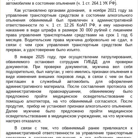
автомобилем в состоянии опьянения (ч. 1 ст. 264.1 УК РФ).
Как установлено органами дознания, в ноябре 2021 году за
управление транспортным средством в состоянии алкогольного
опьянения обвиняемый был привлечен к административной
ответственности по ч. 1 ст. 12.26 КоАП РФ, и ему назначено
наказание в виде штрафа в размере 30 000 рублей с лишением
права управления транспортными средствами на срок 1 год 6
месяцев. Водительские права мужчина добровольно не сдал, в
связи с чем срок управления транспортным средством был
прерван, а удостоверение было изъято.
В январе 2025 году, при осуществлении патрулирования,
обвиняемого остановил сотрудник ГИБДД для проверки
документов. При проверке документов, мужчина вел себя
подозрительно, был напуган, у него имелись признаки опьянения в
виде изменения внешних покровов лица, в связи с чем он был
приглашен в служебный автомобиль для оформления
административного материала. После составления протокола об
административном правонарушении, обвиняемому было
предложено пройти медицинское освидетельствование с
помощью алкотектора, на что обвиняемый согласился. После
продутия, прибор не установил признаки алкогольного опьянения.
Далее мужчине было предложено пройти медицинское
освидетельствование в медицинском учреждении, на что мужчина
наотрез отказался.
В связи с тем, что обвиняемый ранее привлекался к
административной ответственности за управление транспортным
средством в состоянии опьянения, в его действиях имелись