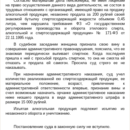
Согласно материалам дела
пенсионерка, не имея лицензии
на право осуществления данного вида деятельности, не состоя в
трудовых отношениях с организацией, имеющей право на продажу
алкогольной продукции, незаконно продала за 200 рублей своей
знакомой бутылку
спиртосодержащей жидкости объемом 0,45
литра, чем нарушила требования ФЗ «О государственном
регулировании производства и оборота этилового спирта,
алкогольной и спиртосодержащей продукции» № 171-ФЗ от
22.11.1995 года.
В судебном заседании женщина признала свою вину в
совершении административного правонарушения, пояснила, что ее
знакомая периодически выпивает спиртное. Когда последняя
пришла
к ней с просьбой продать спиртное, то она не смогла ей
отказать и продала ей самогон. Просила суд строго ее не
наказывать.
При назначении административного наказания, суд учел
количество реализованной ею спиртосодержащей продукции, ее
материальное положение, возраст, привлечение к
административной ответственности впервые, признание вины и
счел возможным назначить орчанке административное наказание
ниже низшего предела в виде административного штрафа в
размере 15 000 рублей.
Изъятая алкогольная продукция подлежит изъятию из
незаконного оборота и уничтожению.
Постановление суда в законную силу не вступило.