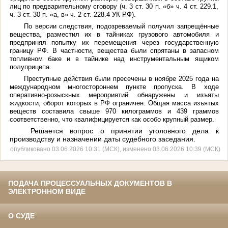
лиц по предварительному сговору (ч. 3 ст. 30 п. «б» ч. 4 ст. 229.1,
ч. 3 ст. 30 п. «а, в» ч. 2 ст. 228.4 УК РФ).
По версии следствия, подозреваемый получил запрещённые
вещества, разместил их в тайниках грузового автомобиля и
предпринял попытку их перемещения через государственную
границу РФ. В частности, вещества были спрятаны в запасном
топливном баке и в тайнике над инструментальным ящиком
полуприцепа.
Преступные действия были пресечены в ноябре 2025 года на
международном многостороннем пункте пропуска. В ходе
оперативно-розыскных мероприятий обнаружены и изъяты
жидкости, оборот которых в РФ ограничен. Общая масса изъятых
веществ составила свыше 970 килограммов и 439 граммов
соответственно, что квалифицируется как особо крупный размер.
Решается вопрос о принятии уголовного дела к
производству и назначении даты судебного заседания.
опубликовано 03.06.2026 10:31 (МСК), изменено 03.06.2026 10:39 (МСК)
ПОДАЧА ПРОЦЕССУАЛЬНЫХ ДОКУМЕНТОВ В
ЭЛЕКТРОННОМ ВИДЕ
О СУДЕ