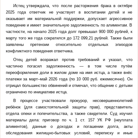
Истец утверждала, что после расторжения брака в октябре
2025 года ответчик не участвует в воспитании детей и не
оказывает им материальной поддержки, допускает агрессивное
поведение и имеет значительную задолженность по алиментам. В
частности, на начало 2025 года долг превышал 900 000 рублей, к
марту того же года сократился до 172 099,21 рублей. Также были
заявлены претензии относительно отдельных эпизодов
конфликтного поведения ответчика.
Отец детей возражал против требований и указал, что
частично погасил задолженность — в том числе путём
переоформления доли в жилом доме на имя истца, а также внёс
платежи за март–май 2026 года (по 10 000 руб. ежемесячно). Он
отрицал большинство обвинений и отмечал, что общение с детьми
ограничено по инициативе истца.
В процессе участвовали прокурор, несовершеннолетний
ребёнок (для самостоятельной защиты прав), представитель
отдела опеки и попечительства, а также свидетели. Суд изучил
материалы дела: приговор по ч. 1 ст. 157 УК РФ (неуплата
алиментов), данные о доходах и погашении долга, акты
обследования жилищно‑бытовых условий, переписку и иные