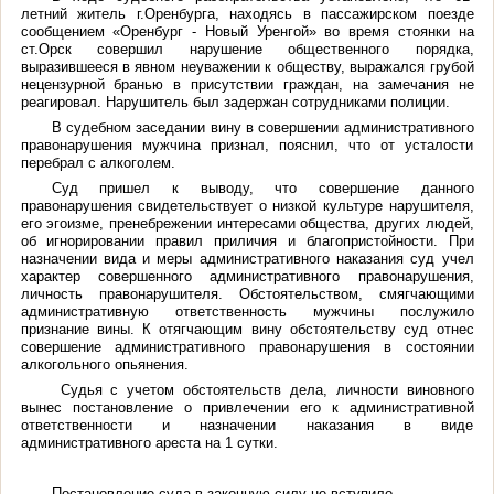
летний житель г.Оренбурга, находясь в пассажирском поезде
сообщением «Оренбург - Новый Уренгой» во время стоянки на
ст.Орск совершил нарушение общественного порядка,
выразившееся в явном неуважении к обществу, выражался грубой
нецензурной бранью в присутствии граждан, на замечания не
реагировал. Нарушитель был задержан сотрудниками полиции.
В судебном заседании вину в совершении административного
правонарушения мужчина признал, пояснил, что от усталости
перебрал с алкоголем.
Суд пришел к выводу, что
совершение данного
правонарушения свидетельствует о низкой культуре нарушителя,
его эгоизме, пренебрежении интересами общества, других людей,
об игнорировании правил приличия и благопристойности. При
назначении вида и меры административного наказания суд учел
характер совершенного административного правонарушения,
личность правонарушителя. Обстоятельством, смягчающими
административную ответственность мужчины послужило
признание вины. К отягчающим вину обстоятельству суд отнес
совершение административного правонарушения в состоянии
алкогольного опьянения.
Судья с учетом обстоятельств дела, личности виновного
вынес постановление о привлечении его к административной
ответственности и назначении наказания в виде
административного ареста на 1 сутки.
Постановление суда в законную силу не вступило.