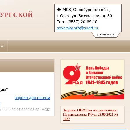
462408, Оренбургская обл.,
БУРГСКОЙ
г. Орск, ул. Вокзальная, д. 30
Тел.: (3537) 20-69-10
sovetsky.orb@sudrf.ru
развернуть
ции"
версия для печати
"
менено 25.07.2025 08:25 (МСК)
Запросы ОПФР по постановлению
Правительства РФ от 28.06.2021 №
1037